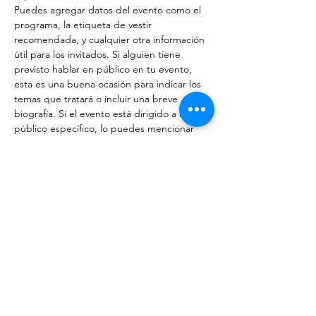
Puedes agregar datos del evento como el 
programa, la etiqueta de vestir 
recomendada, y cualquier otra información 
útil para los invitados. Si alguien tiene 
previsto hablar en público en tu evento, 
esta es una buena ocasión para indicar los 
temas que tratará o incluir una breve 
biografía. Si el evento está dirigido a un 
público específico, lo puedes mencionar 
aquí. 
Este es el espacio ideal para motivar a las 
personas a que asistan a tu evento, así que 
no temas mostrar personalidad y 
entusiasmo. Anima a los visitantes de tu 
web a registrarse, confirmar su asistencia, o 
comprar su ticket para el evento.
Compartir este evento