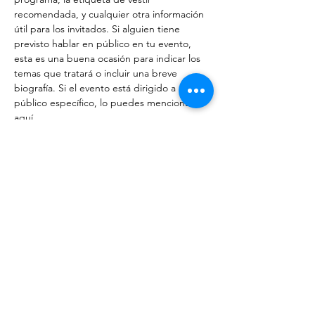
recomendada, y cualquier otra información 
útil para los invitados. Si alguien tiene 
previsto hablar en público en tu evento, 
esta es una buena ocasión para indicar los 
temas que tratará o incluir una breve 
biografía. Si el evento está dirigido a un 
público específico, lo puedes mencionar 
aquí. 
Este es el espacio ideal para motivar a las 
personas a que asistan a tu evento, así que 
no temas mostrar personalidad y 
entusiasmo. Anima a los visitantes de tu 
web a registrarse, confirmar su asistencia, o 
comprar su ticket para el evento.
Compartir este evento