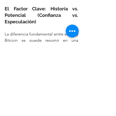
El Factor Clave: Historia vs. 
Potencial (Confianza vs. 
Especulación)
La diferencia fundamental entre el oro y 
Bitcoin se puede resumir en una 
palabra: 
tiempo
. 
El 
oro
 basa su valor en 
6.000 años de 
consenso histórico
. Ha sobrevivido a 
imperios y guerras. Su valor no 
depende de la tecnología. Es un activo 
de "riesgo cero" en términos de 
confianza; la humanidad ya ha votado y 
el resultado es incontestable.
El 
valor de Bitcoin
, en cambio, no 
reside en su pasado, sino en la 
creencia 