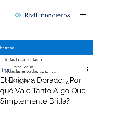
Entrada
Todas las entradas
Rafael Mejias
Todas las entradas
4 sept 2025
5 min de lectura
El Enigma Dorado: ¿Por
Productividad
qué Vale Tanto Algo Que
Simplemente Brilla?