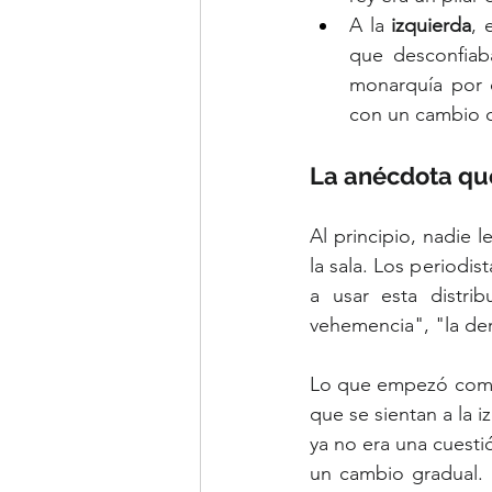
A la 
izquierda
, 
que desconfiaba
monarquía por 
con un cambio dr
La anécdota que
Al principio, nadie 
la sala. Los periodi
a usar esta distri
vehemencia", "la de
Lo que empezó como u
que se sientan a la 
ya no era una cuestió
un cambio gradual. 