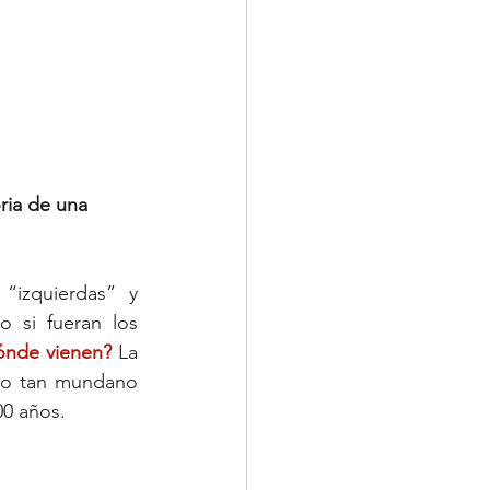
ria de una 
“izquierdas” y 
 si fueran los 
ónde vienen?
 La 
lgo tan mundano 
00 años.