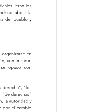
cales. Eran los 
luso abolir la 
a del pueblo y 
 organizarse en 
ión, comenzaron 
a se opuso con 
 derecha", "los 
r "de derechas" 
, la autoridad y 
 por el cambio 