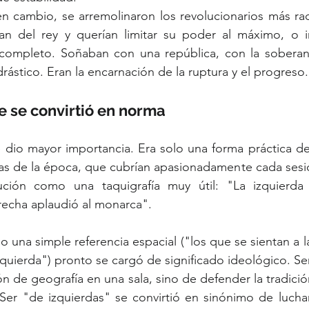
en cambio, se arremolinaron los revolucionarios más radi
n del rey y querían limitar su poder al máximo, o inc
completo. Soñaban con una república, con la soberaní
ástico. Eran la encarnación de la ruptura y el progreso.
 se convirtió en norma
le dio mayor importancia. Era solo una forma práctica de
stas de la época, que cubrían apasionadamente cada ses
bución como una taquigrafía muy útil: "La izquierd
recha aplaudió al monarca".
na simple referencia espacial ("los que se sientan a la
izquierda") pronto se cargó de significado ideológico. Se
n de geografía en una sala, sino de defender la tradición
Ser "de izquierdas" se convirtió en sinónimo de luchar