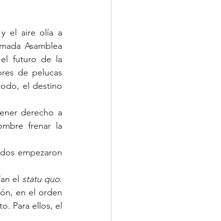
el aire olía a 
rmada Asamblea 
l futuro de la 
res de pelucas 
odo, el destino 
ener derecho a 
mbre frenar la 
ados empezaron 
an el 
statu quo
. 
ión, en el orden 
. Para ellos, el 