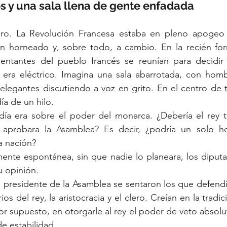
s y una sala llena de gente enfadada
ero. La Revolución Francesa estaba en pleno apogeo y 
én horneado y, sobre todo, a cambio. En la recién fo
sentantes del pueblo francés se reunían para decidir e
 era eléctrico. Imagina una sala abarrotada, con homb
elegantes discutiendo a voz en grito. En el centro de t
ía de un hilo.
día era sobre el poder del monarca. ¿Debería el rey t
 aprobara la Asamblea? Es decir, ¿podría un solo ho
a nación?
nte espontánea, sin que nadie lo planeara, los diput
u opinión.
l presidente de la Asamblea se sentaron los que defendí
ios del rey, la aristocracia y el clero. Creían en la tradic
or supuesto, en otorgarle al rey el poder de veto absoluto
de estabilidad.