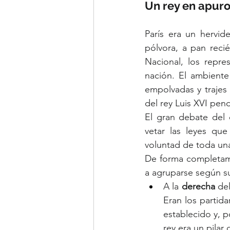
Un rey en apuro
París era un hervid
pólvora, a pan reci
Nacional, los repre
nación. El ambiente
empolvadas y trajes 
del rey Luis XVI pend
El gran debate del 
vetar las leyes que
voluntad de toda un
De forma completame
a agruparse según s
A la 
derecha
 de
Eran los partidar
establecido y, p
rey era un pilar 