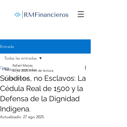
Entrada
Todas las entradas
Rafael Mejias
Todas las entradas
20 jul 2025
3 min de lectura
Súbditos, no Esclavos: La
Productividad
Cédula Real de 1500 y la
Defensa de la Dignidad
Indígena.
Actualizado:
27 ago 2025